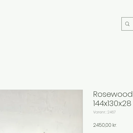
Rosewood
144x130x28
Varenr.: 2467
Pris
2.450,00 kr.