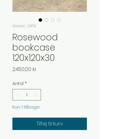
Varenr.: 2474
Rosewood
bookcase
120x120x30
Pris
2.450,00 kr.
Antal
*
Kun 1 tilbage
Tilføj til kurv