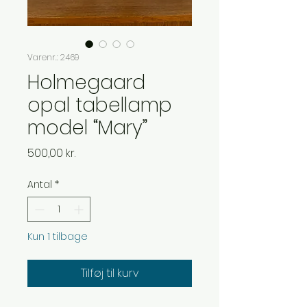
Varenr.: 2469
Holmegaard
opal tabellamp
model “Mary”
Pris
500,00 kr.
Antal
*
Kun 1 tilbage
Tilføj til kurv