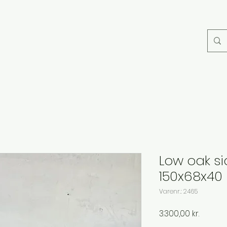
Low oak s
150x68x40
Varenr.: 2465
Pris
3.300,00 kr.