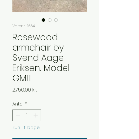
Varenr.: 1664
Rosewood
armchair by
Svend Aage
Eriksen. Model
GM11
Pris
2.750,00 kr.
Antal
*
Kun 1 tilbage