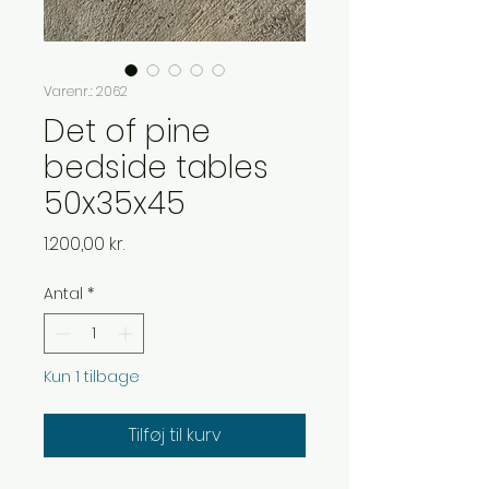
Varenr.: 2062
Det of pine
bedside tables
50x35x45
Pris
1.200,00 kr.
Antal
*
Kun 1 tilbage
Tilføj til kurv