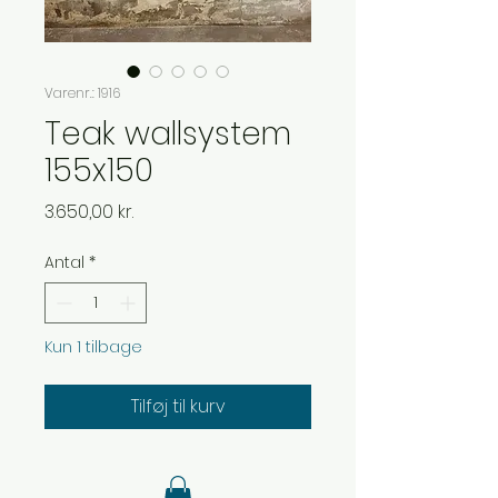
Varenr.: 1916
Teak wallsystem
155x150
Pris
3.650,00 kr.
Antal
*
Kun 1 tilbage
Tilføj til kurv