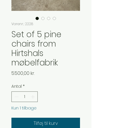
Varenr.: 2228
Set of 5 pine
chairs from
Hirtshals
møbelfabrik
Pris
5.500,00 kr.
Antal
*
Kun 1 tilbage
Tilføj til kurv