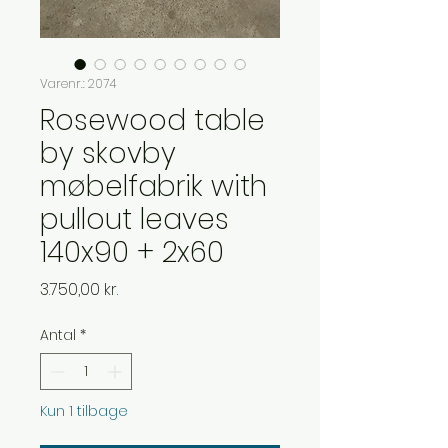
Varenr.: 2074
Rosewood table
by skovby
møbelfabrik with
pullout leaves
140x90 + 2x60
Pris
3.750,00 kr.
Antal
*
Kun 1 tilbage