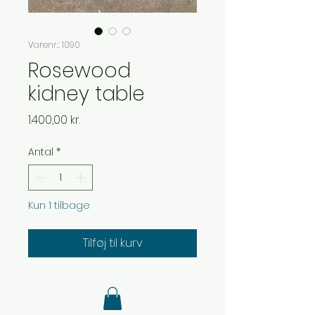
Varenr.: 1090
Rosewood
kidney table
Pris
1.400,00 kr.
Antal
*
Kun 1 tilbage
Tilføj til kurv